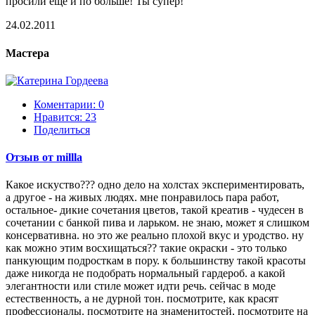
просили еще и по больше! Ты супер!
24.02.2011
Мастера
Коментарии: 0
Нравится:
23
Поделиться
Отзыв от millla
Какое искуство??? одно дело на холстах экспериментировать,
а другое - на живых людях. мне понравилось пара работ,
остальное- дикие сочетания цветов, такой креатив - чудесен в
сочетании с банкой пива и ларьком. не знаю, может я слишком
консервативна. но это же реально плохой вкус и уродство. ну
как можно этим восхищаться?? такие окраски - это только
панкующим подросткам в пору. к большинству такой красоты
даже никогда не подобрать нормальный гардероб. а какой
элегантности или стиле может идти речь. сейчас в моде
естественность, а не дурной тон. посмотрите, как красят
профессионалы. посмотрите на знаменитостей, посмотрите на