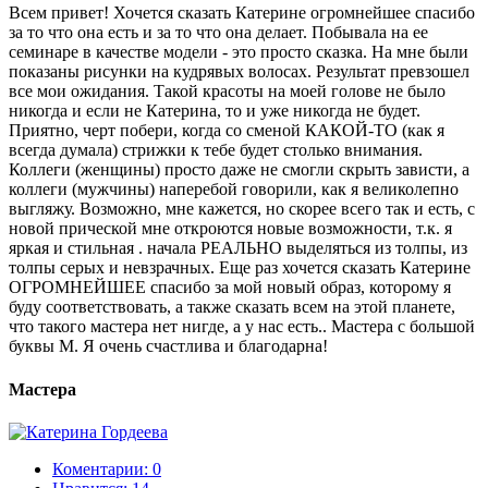
Всем привет! Хочется сказать Катерине огромнейшее спасибо
за то что она есть и за то что она делает. Побывала на ее
семинаре в качестве модели - это просто сказка. На мне были
показаны рисунки на кудрявых волосах. Результат превзошел
все мои ожидания. Такой красоты на моей голове не было
никогда и если не Катерина, то и уже никогда не будет.
Приятно, черт побери, когда со сменой КАКОЙ-ТО (как я
всегда думала) стрижки к тебе будет столько внимания.
Коллеги (женщины) просто даже не смогли скрыть зависти, а
коллеги (мужчины) наперебой говорили, как я великолепно
выгляжу. Возможно, мне кажется, но скорее всего так и есть, с
новой прической мне откроются новые возможности, т.к. я
яркая и стильная . начала РЕАЛЬНО выделяться из толпы, из
толпы серых и невзрачных. Еще раз хочется сказать Катерине
ОГРОМНЕЙШЕЕ спасибо за мой новый образ, которому я
буду соответствовать, а также сказать всем на этой планете,
что такого мастера нет нигде, а у нас есть.. Мастера с большой
буквы М. Я очень счастлива и благодарна!
Мастера
Коментарии: 0