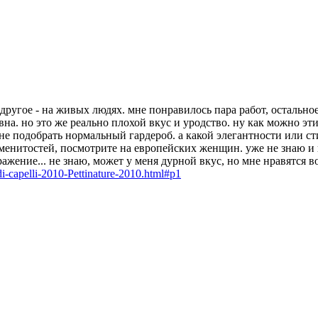
другое - на живых людях. мне понравилось пара работ, остальное
вна. но это же реально плохой вкус и уродство. ну как можно э
не подобрать нормальный гардероб. а какой элегантности или сти
аменитостей, посмотрите на европейских женщин. уже не знаю и 
ажение... не знаю, может у меня дурной вкус, но мне нравятся в
i-capelli-2010-Pettinature-2010.html#p1