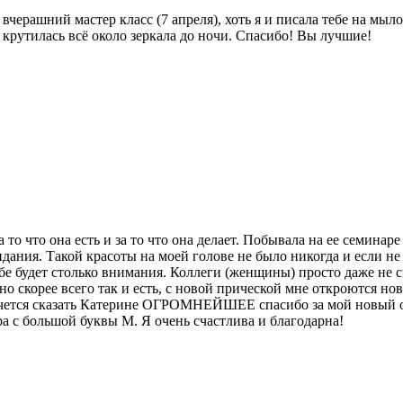
ерашний мастер класс (7 апреля), хоть я и писала тебе на мыло 
 крутилась всё около зеркала до ночи. Спасибо! Вы лучшие!
то что она есть и за то что она делает. Побывала на ее семинаре
дания. Такой красоты на моей голове не было никогда и если не 
бе будет столько внимания. Коллеги (женщины) просто даже не 
но скорее всего так и есть, с новой прической мне откроются но
очется сказать Катерине ОГРОМНЕЙШЕЕ спасибо за мой новый обра
тера с большой буквы М. Я очень счастлива и благодарна!