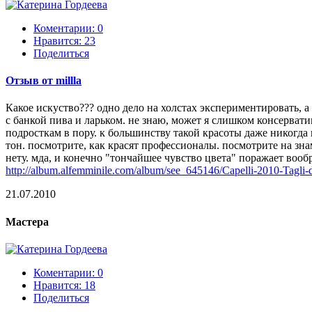
Коментарии: 0
Нравится:
23
Поделиться
Отзыв от millla
Какое искуство??? одно дело на холстах экспериментировать, а 
с банкой пива и ларьком. не знаю, может я слишком консервати
подросткам в пору. к большинству такой красоты даже никогда 
тон. посмотрите, как красят профессионалы. посмотрите на зн
нету. мда, и конечно "тончайшее чувство цвета" поражает вообр
http://album.alfemminile.com/album/see_645146/Capelli-2010-Tagli-d
21.07.2010
Мастера
Коментарии: 0
Нравится:
18
Поделиться