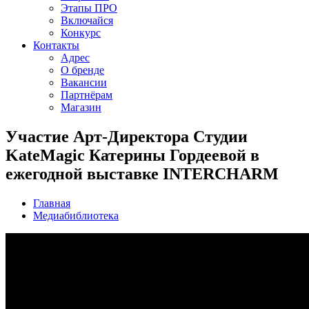
Этапы ПРО
Включайся
Конкурс
Контакты
Адрес
О бренде
Вакансии
Партнёрам
Магазин
Участие Арт-Директора Студии
KateMagic Катерины Гордеевой в
ежегодной выставке INTERCHARM
Главная
Медиабиблиотека