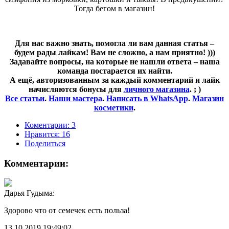
Тогда бегом в магазин!
Для нас важно знать, помогла ли вам данная статья –
будем рады лайкам! Вам не сложно, а нам приятно! )))
Задавайте вопросы, на которые не нашли ответа – наша
команда постарается их найти.
А ещё, авторизованным за каждый комментарий и лайк
начисляются бонусы для
личного магазина
. ; )
Все статьи
.
Наши мастера
.
Написать в WhatsApp
.
Магазин
косметики
.
Коментарии: 3
Нравится:
16
Поделиться
Комментарии:
Дарья Гудыма:
Здорово что от семечек есть польза!
13.10.2019 19:49:02